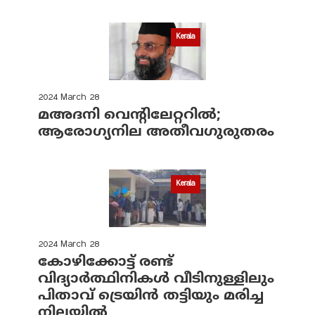
Kerala
2024 March 28
മഅദനി വെന്റിലേറ്ററിൽ;
ആരോഗ്യനില അതീവഗുരുതരം
Kerala
2024 March 28
കോഴിക്കോട്ട് രണ്ട്
വിദ്യാർത്ഥിനികൾ വീടിനുള്ളിലും
പിതാവ് ട്രെയിൻ തട്ടിയും മരിച്ച
നിലയിൽ