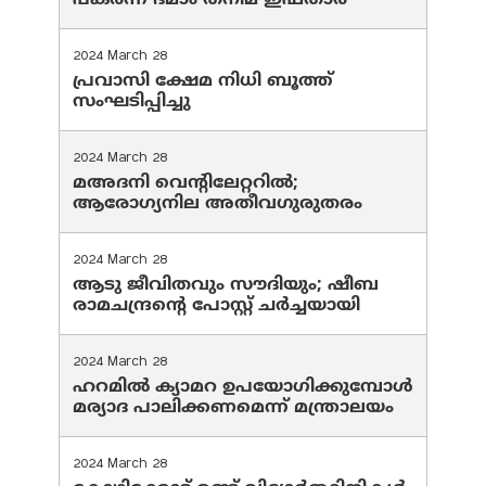
പകർന്ന് ദമാം തനിമ ഇഫ്‌താർ
2024 March 28
പ്രവാസി ക്ഷേമ നിധി ബൂത്ത്
സംഘടിപ്പിച്ചു
2024 March 28
മഅദനി വെന്റിലേറ്ററിൽ;
ആരോഗ്യനില അതീവഗുരുതരം
2024 March 28
ആടു ജീവിതവും സൗദിയും; ഷീബ
രാമചന്ദ്രന്റെ പോസ്റ്റ് ചര്‍ച്ചയായി
2024 March 28
ഹറമില്‍ ക്യാമറ ഉപയോഗിക്കുമ്പോള്‍
മര്യാദ പാലിക്കണമെന്ന് മന്ത്രാലയം
2024 March 28