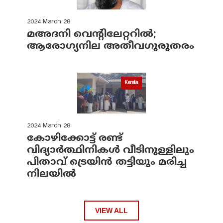
2024 March 28
മഅദനി വെന്റിലേറ്ററിൽ;
ആരോഗ്യനില അതീവഗുരുതരം
Kerala
2024 March 28
കോഴിക്കോട്ട് രണ്ട്
വിദ്യാർത്ഥിനികൾ വീടിനുള്ളിലും
പിതാവ് ട്രെയിൻ തട്ടിയും മരിച്ച
നിലയിൽ
VIEW ALL