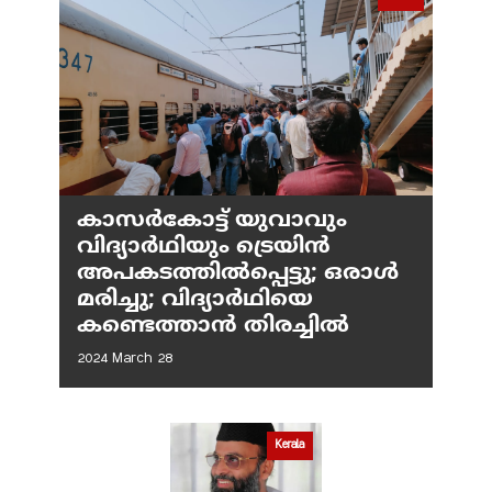
കാസർകോട്ട് യുവാവും
വിദ്യാർഥിയും ട്രെയിൻ
അപകടത്തിൽപ്പെട്ടു; ഒരാൾ
മരിച്ചു; വിദ്യാർഥിയെ
കണ്ടെത്താൻ തിരച്ചിൽ
2024 March 28
Kerala