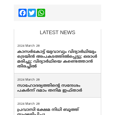
Facebook
Twitter
WhatsApp
LATEST NEWS
2024 March 28
കാസർകോട്ട് യുവാവും വിദ്യാർഥിയും
ട്രെയിൻ അപകടത്തിൽപ്പെട്ടു; ഒരാൾ
മരിച്ചു; വിദ്യാർഥിയെ കണ്ടെത്താൻ
തിരച്ചിൽ
2024 March 28
സാഹോദര്യത്തിന്റെ സന്ദേശം
പകർന്ന് ദമാം തനിമ ഇഫ്‌താർ
2024 March 28
പ്രവാസി ക്ഷേമ നിധി ബൂത്ത്
സംഘടിപ്പിച്ചു