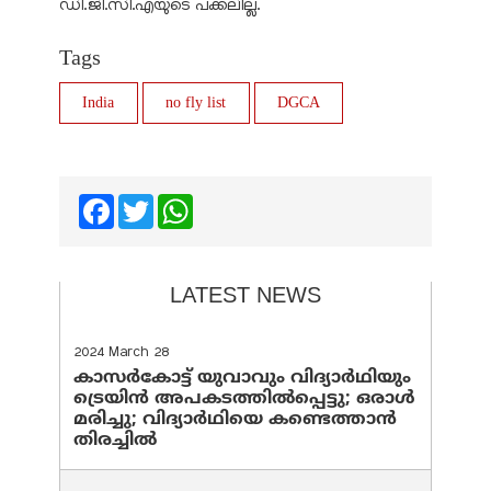
ഡി.ജി.സി.എയുടെ പക്കലില്ല.
Tags
India
no fly list
DGCA
Facebook
Twitter
WhatsApp
LATEST NEWS
2024 March 28
കാസർകോട്ട് യുവാവും വിദ്യാർഥിയും
ട്രെയിൻ അപകടത്തിൽപ്പെട്ടു; ഒരാൾ
മരിച്ചു; വിദ്യാർഥിയെ കണ്ടെത്താൻ
തിരച്ചിൽ