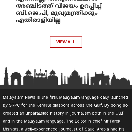
അഞ്ചിടത്ത് വിജയം ഉറപ്പിച്ച്
ബി.ജെ.പി, മുഖ്യമന്ത്രിക്കും
എതിരാളിയില്ല
VIEW ALL
Malayalam News is the first Malayalam language daily launched
by SRPC for the Keralite diaspora across the Gulf. By doing so
created an unparalleled history in journalism both in the Gulf
and in the Malayalam language. The Editor In chief Mr.Tarek
Mishkas, a well-experienced journalist of Saudi Arabia had his