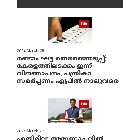
India
2024 March 28
രണ്ടാം ഘട്ട തെരഞ്ഞെടുപ്പ്;
കേരളത്തിലടക്കം ഇന്ന്
വിജ്ഞാപനം, പത്രികാ
സമര്‍പ്പണം ഏപ്രില്‍ നാലുവരെ
India
2024 March 27
എതിരില്ല; അരുണാചലില്‍