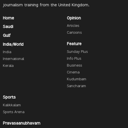
journalism training from the United Kingdom.
Home
Opinion
Articles
Saudi
Cartoons
Gulf
Feature
India/World
Sunday Plus
India
Info Plus
International
Business
Kerala
Cinema
Kudumbam
Sancharam
Sports
Kalikkalam
Sports Arena
Pravasaanubhavam