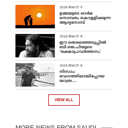
2024 March 11
ഉമ്മയുടെ ഓർമ
നൊമ്പരം കൊള്ളിക്കുന്ന
ആദ്യനോമ്പ്
2024 March 8
ഈ തെരഞ്ഞെടുപ്പില്‍
ബി.ജെ.പിയുടെ
'രക്ഷാപ്രവര്‍ത്തനം'
2024 March 6
നിസാം:
വേഗത്തിലായിപ്പോയ
യാത്ര....
VIEW ALL
MORE NEWS FROM SAUDI