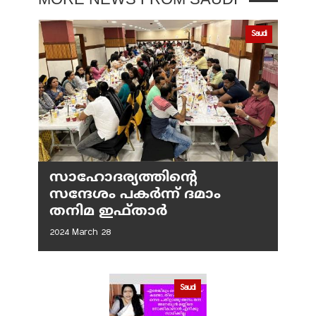
Saudi
സാഹോദര്യത്തിന്റെ
സന്ദേശം പകർന്ന് ദമാം
തനിമ ഇഫ്‌താർ
2024 March 28
Saudi