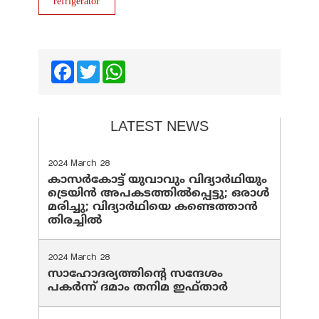
refrigerator
Facebook
Twitter
WhatsApp
LATEST NEWS
2024 March 28
കാസർകോട്ട് യുവാവും വിദ്യാർഥിയും
ട്രെയിൻ അപകടത്തിൽപ്പെട്ടു; ഒരാൾ
മരിച്ചു; വിദ്യാർഥിയെ കണ്ടെത്താൻ
തിരച്ചിൽ
2024 March 28
സാഹോദര്യത്തിന്റെ സന്ദേശം
പകർന്ന് ദമാം തനിമ ഇഫ്‌താർ