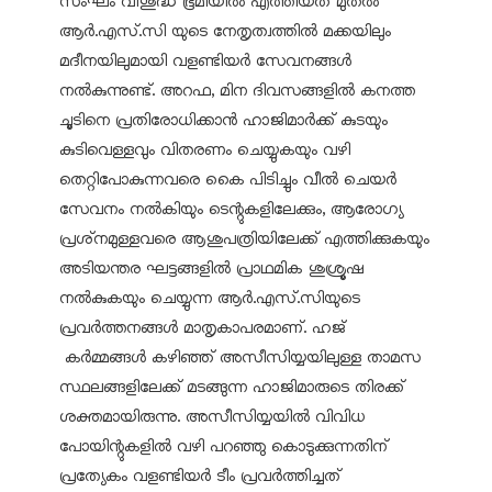
സംഘം വിശുദ്ധ ഭൂമിയിൽ എത്തിയത് മുതൽ
ആർ.എസ്.സി യുടെ നേതൃത്വത്തിൽ മക്കയിലും
മദീനയിലുമായി വളണ്ടിയർ സേവനങ്ങൾ
നൽകുന്നുണ്ട്. അറഫ, മിന ദിവസങ്ങളിൽ കനത്ത
ചൂടിനെ പ്രതിരോധിക്കാൻ ഹാജിമാർക്ക് കുടയും
കുടിവെള്ളവും വിതരണം ചെയ്യുകയും വഴി
തെറ്റിപോകുന്നവരെ കൈ പിടിച്ചും വീൽ ചെയർ
സേവനം നൽകിയും ടെന്റുകളിലേക്കും, ആരോഗ്യ
പ്രശ്‌നമുള്ളവരെ ആശുപത്രിയിലേക്ക് എത്തിക്കുകയും
അടിയന്തര ഘട്ടങ്ങളിൽ പ്രാഥമിക ശുശ്രൂഷ
നൽകുകയും ചെയ്യുന്ന ആർ.എസ്.സിയുടെ
പ്രവർത്തനങ്ങൾ മാതൃകാപരമാണ്. ഹജ്
കർമ്മങ്ങൾ കഴിഞ്ഞ് അസീസിയ്യയിലുള്ള താമസ
സ്ഥലങ്ങളിലേക്ക് മടങ്ങുന്ന ഹാജിമാരുടെ തിരക്ക്
ശക്തമായിരുന്നു. അസീസിയ്യയിൽ വിവിധ
പോയിന്റുകളിൽ വഴി പറഞ്ഞു കൊടുക്കുന്നതിന്
പ്രത്യേകം വളണ്ടിയർ ടീം പ്രവർത്തിച്ചത്