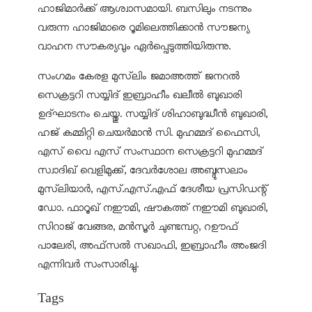
ഹാജിമാർക്ക് ആശ്വാസമായി. ബസിലും നടന്നും
വരുന്ന ഹാജിമാരെ റൂമിലെത്തിക്കാൻ സൗജന്യ
വാഹന സൗകര്യവും ഏർപ്പെടുത്തിയിരുന്നു.
സംഗമം കേരള മുസ്‌ലിം ജമാഅത്ത് ജനറൽ
സെക്രട്ടറി സയ്യിദ് ഇബ്രാഹീം ഖലീൽ ബുഖാരി
ഉദ്ഘാടനം ചെയ്തു. സയ്യിദ് ശിഹാബുദ്ധീൻ ബുഖാരി,
ഹജ് കമ്മിറ്റി ചെയർമാൻ സി. മുഹമ്മദ് ഫൈസി,
എസ് വൈ എസ് സംസ്ഥാന സെക്രട്ടറി മുഹമ്മദ്
സ്വാദിഖ് വെളിമുക്ക്, ദേവർശോല അബ്ദുസലാം
മുസ്‌ലിയാർ, എസ്.എസ്.എഫ് ദേശീയ പ്രസിഡന്റ്
ഡോ. ഫാറൂഖ് നഈമി, ഷൗകത്ത് നഈമി ബുഖാരി,
സിറാജ് വേങ്ങര, മൻസൂർ ചുണ്ടമ്പറ്റ, റഊഫ്
പാലേരി, അഫ്‌സൽ സഖാഫി, ഇബ്രാഹീം അംജദി
എന്നിവർ സംസാരിച്ചു.
Tags