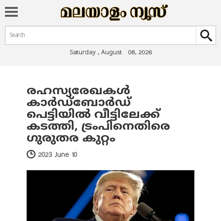
Search form
Search
Saturday , August 08, 2026
രഹസ്യരേഖകൾ
You are here
കാർഡ്‌ബോർഡ്
പെട്ടിയിൽ വീട്ടിലേക്ക്
കടത്തി, ട്രംപിനെതിരെ
ഗുരുതര കുറ്റം
2023 June 10