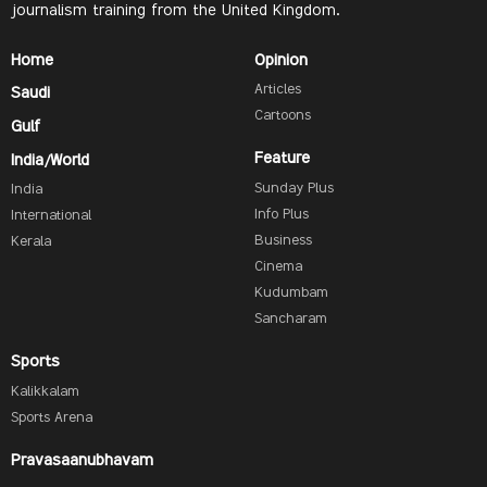
journalism training from the United Kingdom.
Home
Opinion
Articles
Saudi
Cartoons
Gulf
Feature
India/World
Sunday Plus
India
Info Plus
International
Business
Kerala
Cinema
Kudumbam
Sancharam
Sports
Kalikkalam
Sports Arena
Pravasaanubhavam