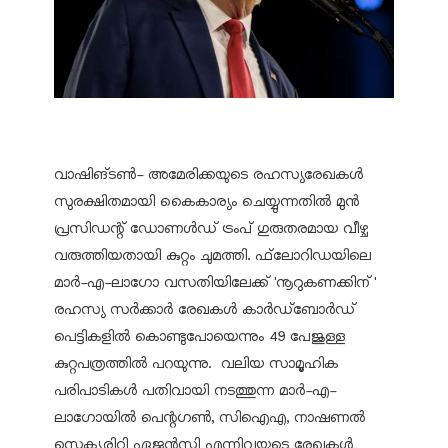
വാഷിങ്ടൺ- അമേരിക്കയുടെ രഹസ്യരേഖകൾ
സുരക്ഷിതമായി കൈകാര്യം ചെയ്യുന്നതിൽ മുൻ
പ്രസിഡന്റ് ഡോണൾഡ് ട്രംപ് ഗുരുതരമായ വീഴ്ച
വരുത്തിയതായി കുറ്റം ചുമത്തി. ഫ്‌ലോറിഡയിലെ
മാർ-എ-ലാഗോ വസതിയിലേക്ക് 'നൂറുകണക്കിന്'
രഹസ്യ സർക്കാർ രേഖകൾ കാർഡ്‌ബോർഡ്
പെട്ടികളിൽ കൊണ്ടുപോയെന്നും 49 പേജുള്ള
കുറ്റപത്രത്തിൽ പറയുന്നു. വലിയ സാമൂഹിക
പരിപാടികൾ പതിവായി നടത്തുന്ന മാർ-എ-
ലാഗോയിൽ പെന്റഗൺ, സിഐഎ, നാഷണൽ
സെക്യൂരിറ്റി ഏജൻസി എന്നിവയുടെ രേഖകൾ