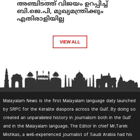
അഞ്ചിടത്ത് വിജയം ഉറപ്പിച്ച്
ബി.ജെ.പി, മുഖ്യമന്ത്രിക്കും
എതിരാളിയില്ല
VIEW ALL
Malayalam News is the first Malayalam language daily launched
by SRPC for the Keralite diaspora across the Gulf. By doing so
created an unparalleled history in journalism both in the Gulf
and in the Malayalam language. The Editor In chief Mr.Tarek
Mishkas, a well-experienced journalist of Saudi Arabia had his