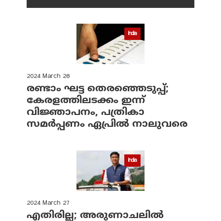
India
2024 March 28
രണ്ടാം ഘട്ട തെരഞ്ഞെടുപ്പ്;
കേരളത്തിലടക്കം ഇന്ന്
വിജ്ഞാപനം, പത്രികാ
സമര്‍പ്പണം ഏപ്രില്‍ നാലുവരെ
India
2024 March 27
എതിരില്ല; അരുണാചലില്‍