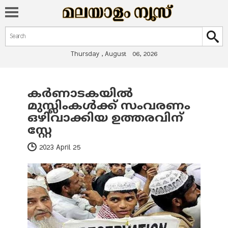
Search form
Search
Thursday , August 06, 2026
കർണാടകയിൽ
You are here
മുസ്ലിംകൾക്ക് സംവരണം
ഒഴിവാക്കിയ ഉത്തരവിന്
സ്റ്റേ
2023 April 25