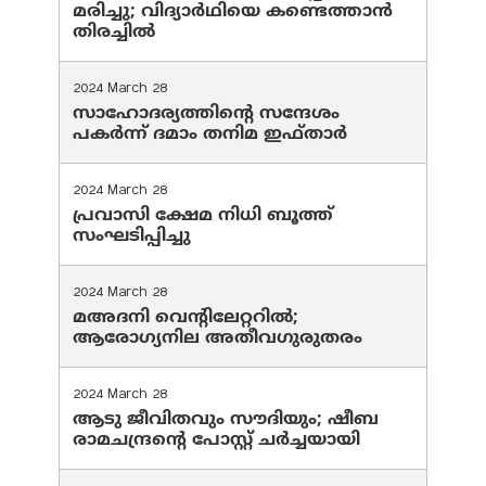
മരിച്ചു; വിദ്യാർഥിയെ കണ്ടെത്താൻ
തിരച്ചിൽ
2024 March 28
സാഹോദര്യത്തിന്റെ സന്ദേശം
പകർന്ന് ദമാം തനിമ ഇഫ്‌താർ
2024 March 28
പ്രവാസി ക്ഷേമ നിധി ബൂത്ത്
സംഘടിപ്പിച്ചു
2024 March 28
മഅദനി വെന്റിലേറ്ററിൽ;
ആരോഗ്യനില അതീവഗുരുതരം
2024 March 28
ആടു ജീവിതവും സൗദിയും; ഷീബ
രാമചന്ദ്രന്റെ പോസ്റ്റ് ചര്‍ച്ചയായി