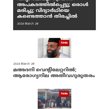
അപകടത്തിൽപ്പെട്ടു; ഒരാൾ
മരിച്ചു; വിദ്യാർഥിയെ
കണ്ടെത്താൻ തിരച്ചിൽ
2024 March 28
Kerala
2024 March 28
മഅദനി വെന്റിലേറ്ററിൽ;
ആരോഗ്യനില അതീവഗുരുതരം
Kerala