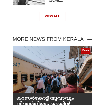
യാത്ര....
VIEW ALL
MORE NEWS FROM KERALA
Kerala
കാസർകോട്ട് യുവാവും
വിദ്യാർഥിയും ട്രെയിൻ