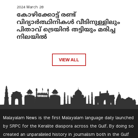
2024 March 28
കോഴിക്കോട്ട് രണ്ട്
വിദ്യാർത്ഥിനികൾ വീടിനുള്ളിലും
പിതാവ് ട്രെയിൻ തട്ടിയും മരിച്ച
നിലയിൽ
VIEW ALL
Malayalam News is the first Malayalam language daily launched
by SRPC for the Keralite diaspora across the Gulf. By doing so
created an unparalleled history in journalism both in the Gulf