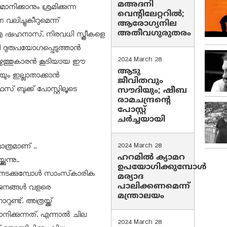
മഅദനി
നിക്കാനും ശ്രമിക്കുന്ന
വെന്റിലേറ്ററിൽ;
ലിച്ചുകീറുമെന്ന്
ആരോഗ്യനില
അതീവഗുരുതരം
എ ഷഹനാസ്. നിരവധി സ്ത്രീകളെ
 ദുരുപയോഗപ്പെടുത്താന്‍
2024 March 28
 എഴുത്തുകാരന്‍ കൂടിയായ ഈ
ആടു
ം ഇല്ലാതാക്കാന്‍
ജീവിതവും
 ബുക്ക് പോസ്റ്റിലൂടെ
സൗദിയും; ഷീബ
രാമചന്ദ്രന്റെ
പോസ്റ്റ്
ചര്‍ച്ചയായി
ത്രമാണ് ..
2024 March 28
ഹറമില്‍ ക്യാമറ
ന്നു..
ഉപയോഗിക്കുമ്പോള്‍
ക്കുമ്പോള്‍ സാംസ്‌കാരിക
മര്യാദ
പാലിക്കണമെന്ന്
് ജനങ്ങള്‍ വളരെ
മന്ത്രാലയം
ട്. അത്രയ്ക്ക്
ിക്കുന്നത്. എന്നാല്‍ ചില
2024 March 28