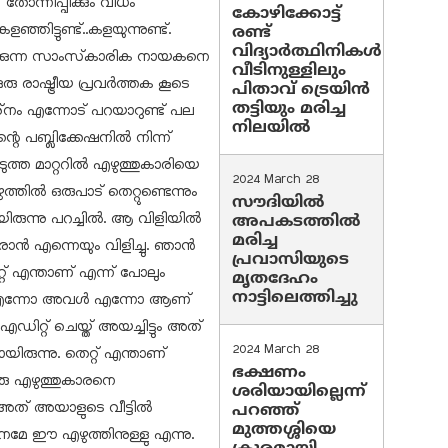
 തോന്നിപ്പിക്കും വിധം
കോഴിക്കോട്ട്
ിട്ടുണ്ട്..കളയുന്നുണ്ട്.
രണ്ട്
വിദ്യാർത്ഥിനികൾ
മിക്കുന്ന സാംസ്‌കാരിക നായകനെ
വീടിനുള്ളിലും
രു രാഷ്ട്രീയ പ്രവര്‍ത്തക കൂടെ
പിതാവ് ട്രെയിൻ
തട്ടിയും മരിച്ച
‌നം എന്നോട് പറയാറുണ്ട് പല
നിലയിൽ
എന്റെ പബ്ലിക്കേഷനില്‍ നിന്ന്
ത മാറ്ററില്‍ എഴുത്തുകാരിയെ
2024 March 28
എഴുത്തില്‍ ഒരുപാട് തെറ്റുണ്ടെന്നും
സൗദിയില്‍
ന്നു പറച്ചില്‍. ആ വിളിയില്‍
അപകടത്തില്‍
മരിച്ച
ന്‍ എന്നെയും വിളിച്ചു. ഞാന്‍
പ്രവാസിയുടെ
റ് എന്താണ് എന്ന് പോലും
മൃതദേഹം
നാട്ടിലെത്തിച്ചു
ാന്‍ എന്നോ അവള്‍ എന്നോ ആണ്
 എഡിറ്റ് ചെയ്ത് അയച്ചിട്ടും അത്
2024 March 28
രുന്നു. തെറ്റ് എന്താണ്
ഭക്ഷണം
രു എഴുത്തുകാരനെ
ശരിയായില്ലെന്ന്
ത് അയാളുടെ വീട്ടില്‍
പറഞ്ഞ്
മുത്തശ്ശിയെ
ശ്‌നമേ ഈ എഴുത്തിനുള്ളു എന്നു.