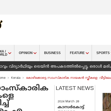
IA /
OPINION
BUSINESS
FEATURE
SPORTS
ORLD
ും വിദ്യാർഥിയും ട്രെയിൻ അപകടത്തിൽപ്പെട്ടു; ഒരാൾ മരിച
ome
Kerala
കോഴിക്കോട്ടെ സാംസ്‌കാരിക നായകന്‍ സ്ത്രീകളെ വീട്ടിലേക
ാംസ്‌കാരിക
LATEST NEWS
ീകളെ
്ച്
2024 March 28
കാസർകോട്ട്
 എം. എ