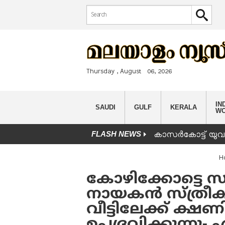
Search form
Search
Thursday , August 06, 2026
IND
SAUDI
GULF
KERALA
W
FLASH NEWS
കാസർകോട്ട് യുവാവ
You are here
H
കോഴിക്കോട്ടെ സ
നായകന്‍ സ്ത്ര
വീട്ടിലേക്ക് ക്ഷണിച
ഉപദ്രവിക്കുന്നു-