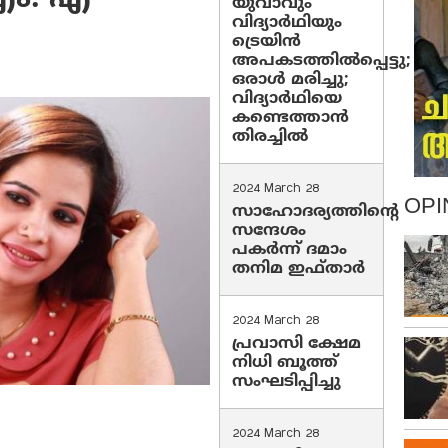
യുവാവും
വിദ്യാർഥിയും
ട്രെയിൻ
അപകടത്തിൽപ്പെട്ടു;
ഒരാൾ മരിച്ചു;
വിദ്യാർഥിയെ
കണ്ടെത്താൻ
തിരച്ചിൽ
2024 March 28
OPI
സാഹോദര്യത്തിന്റെ
സന്ദേശം
പകർന്ന് ദമാം
തനിമ ഇഫ്‌താർ
2024 March 28
പ്രവാസി ക്ഷേമ
നിധി ബൂത്ത്
സംഘടിപ്പിച്ചു
2024 March 28