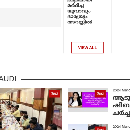
ക്രൂരമായി
മര്‍ദിച്ച
യുവാവും
ഭാര്യയും
അറസ്റ്റില്‍
VIEW ALL
AUDI
2024 Mar
Saudi
Saudi
ആടു
ഷീബ ര
ചര്‍ച
2024 Mar