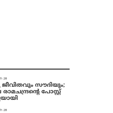
ch 28
 ജീവിതവും സൗദിയും;
ാമചന്ദ്രന്റെ പോസ്റ്റ്
്ചയായി
ch 28