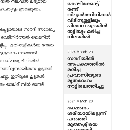
െമനിൽ നിലവിൽ ലഭ്യമായ
കോഴിക്കോട്ട്
്യവും ഉടലെടുക്കും.
രണ്ട്
വിദ്യാർത്ഥിനികൾ
വീടിനുള്ളിലും
പിതാവ് ട്രെയിൻ
്പെട്ടതോടെ സൗദി അറേബ്യ
തട്ടിയും മരിച്ച
നിലയിൽ
്നാൽ വെടിനിർത്തൽ യെമനിൽ
ിച്ചു. എതിരാളികൾക്കു നേരെ
2024 March 28
ക്രമണം നടത്താൻ
സൗദിയില്‍
ജനാധിപത്യ രീതിയിൽ
അപകടത്തില്‍
ത്തിലുണ്ടായിരുന്ന കൂടുതൽ
മരിച്ച
പ്രവാസിയുടെ
ചെയ്തു. ഇതിലൂടെ കൂടുതൽ
മൃതദേഹം
ം ഖാലിദ് ബിൻ ബന്ദർ
നാട്ടിലെത്തിച്ചു
2024 March 28
ഭക്ഷണം
ശരിയായില്ലെന്ന്
പറഞ്ഞ്
മുത്തശ്ശിയെ