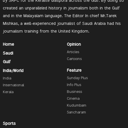
by SRPC for the Keralite diaspora across the Gulf. By doing so
created an unparalleled history in journalism both in the Gulf
and in the Malayalam language. The Editor In chief Mr.Tarek
Mishkas, a well-experienced journalist of Saudi Arabia had his
journalism training from the United Kingdom.
Home
Opinion
Articles
Saudi
Cartoons
Gulf
Feature
India/World
Sunday Plus
India
Info Plus
International
Business
Kerala
Cinema
Kudumbam
Sancharam
Sports