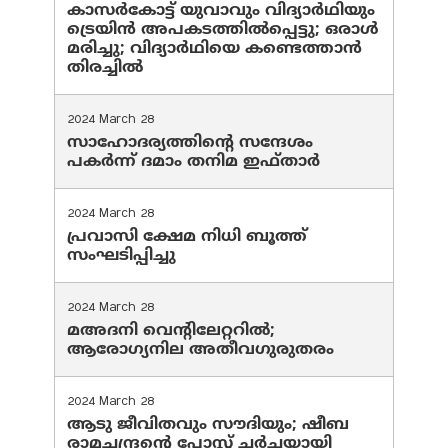
കാസർകോട്ട് യുവാവും വിദ്യാർഥിയും
ട്രെയിൻ അപകടത്തിൽപ്പെട്ടു; ഒരാൾ
മരിച്ചു; വിദ്യാർഥിയെ കണ്ടെത്താൻ
തിരച്ചിൽ
2024 March 28
സാഹോദര്യത്തിന്റെ സന്ദേശം
പകർന്ന് ദമാം തനിമ ഇഫ്‌താർ
2024 March 28
പ്രവാസി ക്ഷേമ നിധി ബൂത്ത്
സംഘടിപ്പിച്ചു
2024 March 28
മഅദനി വെന്റിലേറ്ററിൽ;
ആരോഗ്യനില അതീവഗുരുതരം
2024 March 28
ആടു ജീവിതവും സൗദിയും; ഷീബ
രാമചന്ദ്രന്റെ പോസ്റ്റ് ചര്‍ച്ചയായി