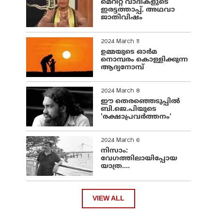
മെറിറ്റ് വാദികളുടെ
ഇരട്ടത്താപ്പ്, അഥവാ
ജാതിവിഷം
2024 March 11
ഉമ്മയുടെ ഓർമ
നൊമ്പരം കൊള്ളിക്കുന്ന
ആദ്യനോമ്പ്
2024 March 8
ഈ തെരഞ്ഞെടുപ്പില്‍
ബി.ജെ.പിയുടെ
'രക്ഷാപ്രവര്‍ത്തനം'
2024 March 6
നിസാം:
വേഗത്തിലായിപ്പോയ
യാത്ര....
VIEW ALL