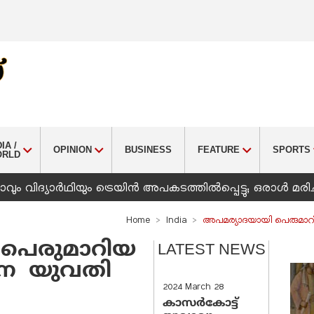
IA /
OPINION
BUSINESS
FEATURE
SPORTS
ORLD
ും വിദ്യാർഥിയും ട്രെയിൻ അപകടത്തിൽപ്പെട്ടു; ഒരാൾ മരിച
Home
India
അപമര്യാദയായി പെരുമാറി
 പെരുമാറിയ
LATEST NEWS
ിനെ യുവതി
2024 March 28
കാസർകോട്ട്