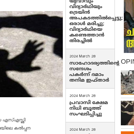
യുവാവും
വിദ്യാർഥിയും
ട്രെയിൻ
അപകടത്തിൽപ്പെട്ടു;
ഒരാൾ മരിച്ചു;
വിദ്യാർഥിയെ
കണ്ടെത്താൻ
തിരച്ചിൽ
2024 March 28
OPI
സാഹോദര്യത്തിന്റെ
സന്ദേശം
പകർന്ന് ദമാം
തനിമ ഇഫ്‌താർ
2024 March 28
പ്രവാസി ക്ഷേമ
നിധി ബൂത്ത്
സംഘടിപ്പിച്ചു
യ എസ്എസ്ബി
ീഷയിലെ കല്‍പ്പന
2024 March 28