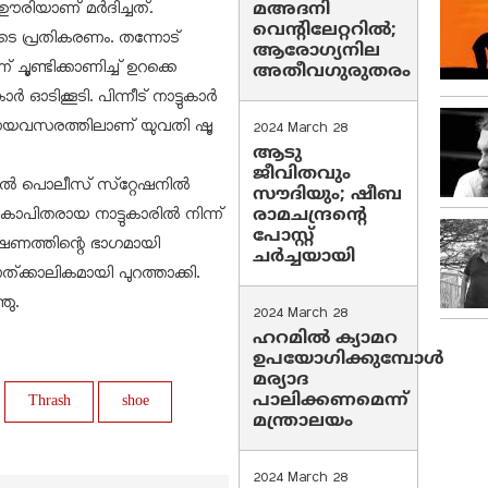
രിയാണ് മര്‍ദിച്ചത്.
മഅദനി
വെന്റിലേറ്ററിൽ;
്രീയുടെ പ്രതികരണം. തന്നോട്
ആരോഗ്യനില
ചൂണ്ടിക്കാണിച്ച് ഉറക്കെ
അതീവഗുരുതരം
 ഓടിക്കൂടി. പിന്നീട് നാട്ടുകാര്‍
്ടു. ഈയവസരത്തിലാണ് യുവതി ഷൂ
2024 March 28
ആടു
ജീവിതവും
‍ പൊലീസ് സ്‌റ്റേഷനില്‍
സൗദിയും; ഷീബ
ോപിതരായ നാട്ടുകാരില്‍ നിന്ന്
രാമചന്ദ്രന്റെ
പോസ്റ്റ്
വേഷണത്തിന്റെ ഭാഗമായി
ചര്‍ച്ചയായി
ത്ക്കാലികമായി പുറത്താക്കി.
ഞു.
2024 March 28
ഹറമില്‍ ക്യാമറ
ഉപയോഗിക്കുമ്പോള്‍
മര്യാദ
പാലിക്കണമെന്ന്
Thrash
shoe
മന്ത്രാലയം
2024 March 28