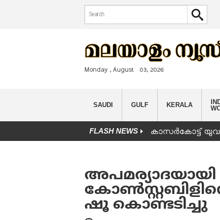
Search form
Search
Monday , August 03, 2026
IND
SAUDI
GULF
KERALA
W
FLASH NEWS
കാസർകോട്ട് യുവാവ
You are here
അപമര്യാദയായി
കോണ്‍സ്റ്റബിള
ഷൂ കൊണ്ടടിച്ചു