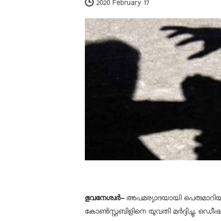
2020 February 17
ഭുവനേശ്വര്‍-
അപമര്യാദയായി പെരുമാറി
കോണ്‍സ്റ്റബിളിനെ യുവതി മര്‍ദ്ദിച്ചു. ഒഡ