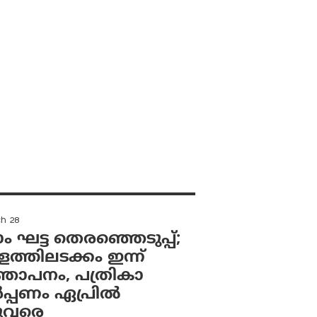
ch 28
ാം ഘട്ട തെരഞ്ഞെടുപ്പ്;
ത്തിലടക്കം ഇന്ന്
ഞാപനം, പത്രികാ
‍പ്പണം ഏപ്രില്‍
ുവരെ