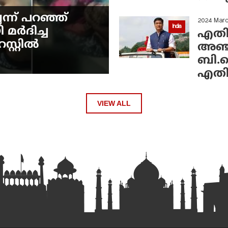
്ന് പറഞ്ഞ്
2024 Marc
India
മര്‍ദിച്ച
എതിര
റ്റില്‍
അഞ്ചി
ബി.ജെ
എതിര
VIEW ALL