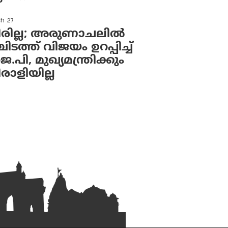
h 27
ില്ല; അരുണാചലില്‍
ടത്ത് വിജയം ഉറപ്പിച്ച്
.പി, മുഖ്യമന്ത്രിക്കും
ാളിയില്ല