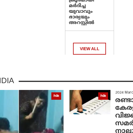
ക്രൂരമായി
മര്‍ദിച്ച
യുവാവും
ഭാര്യയും
അറസ്റ്റില്‍
VIEW ALL
DIA
2024 Mar
India
India
രണ്ട
കേരള
വിജ്
സമര്
നാല