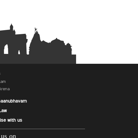
s
alam
Arena
saanubhavam
Law
ise with us
 us on