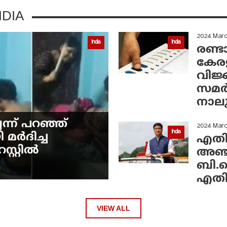
DIA
2024 Mar
India
India
രണ്ട
കേരള
വിജ്
സമര്
നാല
്ന് പറഞ്ഞ്
2024 Marc
India
മര്‍ദിച്ച
എതിര
റ്റില്‍
അഞ്ചി
ബി.ജെ
എതിര
VIEW ALL