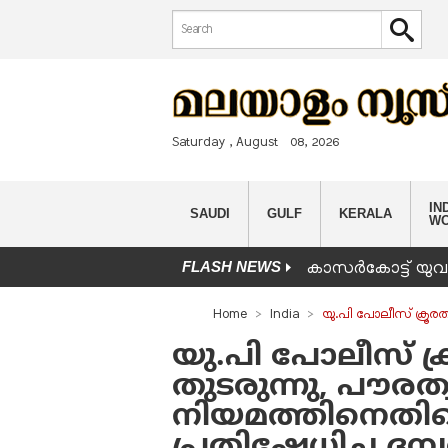
Search form
Search
Saturday , August 08, 2026
IND
SAUDI
GULF
KERALA
W
FLASH NEWS
കാസർകോട്ട് യുവാവ
You are here
Home
India
യു.പി പോലീസ് ക്രൂര
യു.പി പോലീസ് ക
തുടരുന്നു, പൗരത്
നിയമത്തിനെതി
പ്രതിഷേധിച്ച ദമ