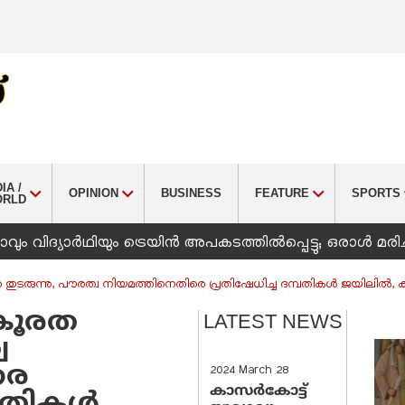
IA /
OPINION
BUSINESS
FEATURE
SPORTS
ORLD
ും വിദ്യാർഥിയും ട്രെയിൻ അപകടത്തിൽപ്പെട്ടു; ഒരാൾ മരിച
ത തുടരുന്നു, പൗരത്വ നിയമത്തിനെതിരെ പ്രതിഷേധിച്ച ദമ്പതികൾ ജയിലിൽ, കര
്രൂരത
LATEST NEWS
വ
രെ
2024 March 28
കാസർകോട്ട്
്പതികൾ