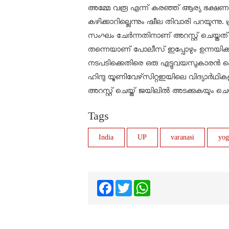
അമ്മേ വരൂ എന്ന് കരഞ്ഞ് ആര്യ ഭക്ഷണം
കഴിക്കാറില്ലെന്നും ഷീല തിവാരി പറയുന്നു
സംഘം ചേർന്നതിനാണ് അറസ്റ്റ് ചെയ്തത
തന്നെയാണ് പോലീസ് ഇപ്പോഴും ഉന്നയിക്
നടപടിക്കെതിരെ ഒരു എട്ടുവയസുകാരൻ കൊല്
ഹിന്ദു യൂണിവേഴ്‌സിറ്റഇയിലെ വിദ്യാർഥ
അറസ്റ്റ് ചെയ്ത് ജയിലിൽ അടക്കുകയും ചെയ്തിട
Tags
India
UP
varanasi
yog
Facebook
Twitter
WhatsApp