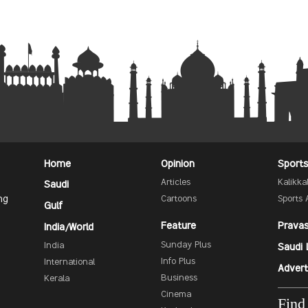
Home
Opinion
Sport
Articles
Kalikk
Saudi
ng
Cartoons
Sports 
Gulf
Feature
Prava
India/World
Sunday Plus
India
Saudi 
Info Plus
International
Advert
Business
Kerala
Cinema
Find