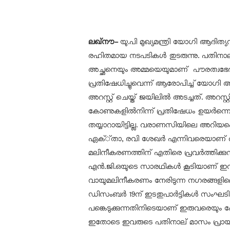
ലഖ്‌നൗ-
യു.പി മുഖ്യമന്ത്രി യോഗി ആദിത്
രഹിതമായ നടപടികൾ തുടരുന്നു. പതിനാല് 
അച്ഛനെയും അമ്മയെയുമാണ് പൗരത്വഭേ
പ്രതിഷേധിച്ചുവെന്ന് ആരോപിച്ച് യോഗി
അറസ്റ്റ് ചെയ്ത് ജയിലിൽ അടച്ചത്. അറസ്
കോണുകളിൽനിന്ന് പ്രതിഷേധം ഉയർന്നെങ
തയ്യാറായിട്ടില്ല. വരാണസിയിലെ അറിയപ്പെ
ഏക്്താ, രവി ശേഖർ എന്നിവരെയാണ് അറസ
മലിനീകരണത്തിന് എതിരെ പ്രവർത്തിക്കുന്
എൻ.ജി.ഒയുടെ സാരഥികൾ കൂടിയാണ് ഇവർ.
വായുമലിനീകരണം നേരിടുന്ന നഗരങ്ങള
ഡിസംബർ 19ന് ഇടതുപാർട്ടികൾ സംഘടിപ്പ
പങ്കെടുക്കുന്നതിനിടെയാണ് ഇരുവരെയും പ
ഇതോടെ ഇവരുടെ പതിനാല് മാസം പ്രായമു