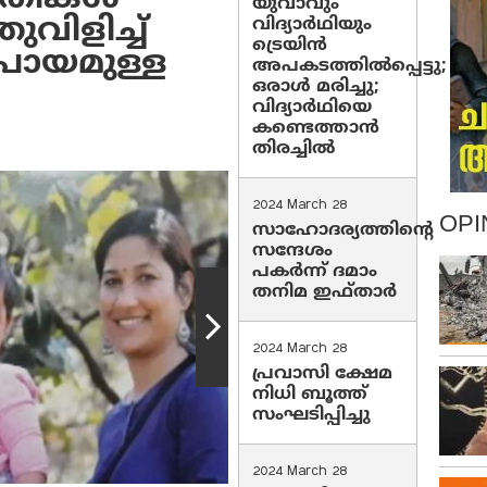
യുവാവും
വിളിച്ച്
വിദ്യാർഥിയും
ട്രെയിൻ
്രായമുള്ള
അപകടത്തിൽപ്പെട്ടു;
ഒരാൾ മരിച്ചു;
വിദ്യാർഥിയെ
കണ്ടെത്താൻ
തിരച്ചിൽ
2024 March 28
OPI
സാഹോദര്യത്തിന്റെ
സന്ദേശം
പകർന്ന് ദമാം
തനിമ ഇഫ്‌താർ
2024 March 28
പ്രവാസി ക്ഷേമ
നിധി ബൂത്ത്
സംഘടിപ്പിച്ചു
2024 March 28