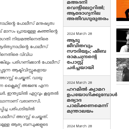
മഅദനി
വെന്റിലേറ്ററിൽ;
ആരോഗ്യനില
അതീവഗുരുതരം
യനാഥിന്റെ പോലീസ് മനുഷ്യത്വ
മാസം പ്രായമുള്ള കുഞ്ഞിന്റെ
2024 March 28
ദഗതി നിയമത്തിനെതിരെ
ആടു
ജീവിതവും
 ആദിത്യനാഥിന്റെ പോലീസ്
സൗദിയും; ഷീബ
റ്റിനെതിരെ വിവിധ
രാമചന്ദ്രന്റെ
പോസ്റ്റ്
്കിലും പരിഗണിക്കാൻ പോലീസ്
ചര്‍ച്ചയായി
ടുന്ന ആക്ടിവിസ്റ്റുകളായ
്റ്റ് ചെയ്തത്. വായു
2024 March 28
ന ക്ലൈമറ്റ് അജണ്ട എന്ന
ഹറമില്‍ ക്യാമറ
 ഇന്ത്യയിൽ ഏറ്റവും കൂടുതൽ
ഉപയോഗിക്കുമ്പോള്‍
മര്യാദ
ിലൊന്നാണ് വരാണസി.
പാലിക്കണമെന്ന്
ിച്ച പരിപാടിയിൽ
മന്ത്രാലയം
ോലീസ് അറസ്റ്റ് ചെയ്തത്.
ള്ള ആര്യ ബന്ധുക്കളുടെ
2024 March 28