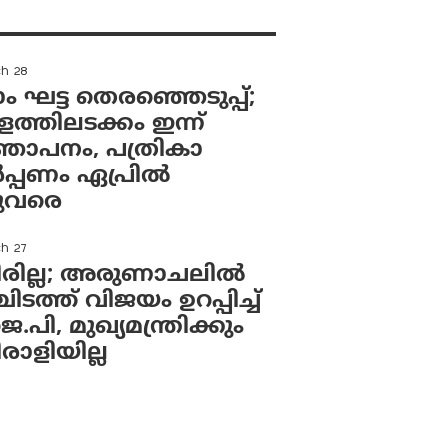
ch 28
ാം ഘട്ട തെരഞ്ഞെടുപ്പ്;
ത്തിലടക്കം ഇന്ന്
ഞാപനം, പത്രികാ
‍പ്പണം ഏപ്രില്‍
ുവരെ
h 27
ില്ല; അരുണാചലില്‍
ടത്ത് വിജയം ഉറപ്പിച്ച്
.പി, മുഖ്യമന്ത്രിക്കും
ാളിയില്ല