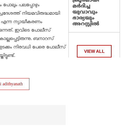
ക്രൂരമായി
 പോലും പലപ്പോഴും
മര്‍ദിച്ച
യുവാവും
. പ്രദേശത്ത് നിയമവിരുദ്ധമായി
ഭാര്യയും
് എന്ന ന്യായീകരണം
അറസ്റ്റില്‍
കുന്നത്. ഇവിടെ പോലീസ്
ലപ്പെട്ടിരുന്നു. ബനാറസ്
ികളടക്കം നിരവധി പേരെ പോലീസ്
VIEW ALL
്ടുണ്ട്.
i adithyanath