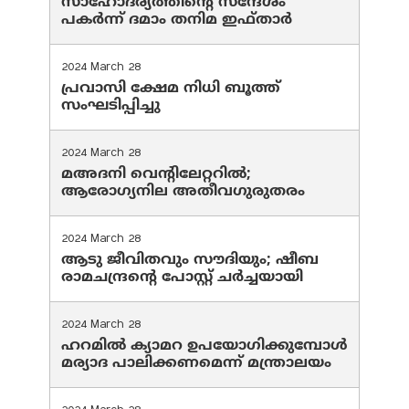
സാഹോദര്യത്തിന്റെ സന്ദേശം
പകർന്ന് ദമാം തനിമ ഇഫ്‌താർ
2024 March 28
പ്രവാസി ക്ഷേമ നിധി ബൂത്ത്
സംഘടിപ്പിച്ചു
2024 March 28
മഅദനി വെന്റിലേറ്ററിൽ;
ആരോഗ്യനില അതീവഗുരുതരം
2024 March 28
ആടു ജീവിതവും സൗദിയും; ഷീബ
രാമചന്ദ്രന്റെ പോസ്റ്റ് ചര്‍ച്ചയായി
2024 March 28
ഹറമില്‍ ക്യാമറ ഉപയോഗിക്കുമ്പോള്‍
മര്യാദ പാലിക്കണമെന്ന് മന്ത്രാലയം