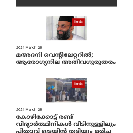
Kerala
2024 March 28
മഅദനി വെന്റിലേറ്ററിൽ;
ആരോഗ്യനില അതീവഗുരുതരം
Kerala
2024 March 28
കോഴിക്കോട്ട് രണ്ട്
വിദ്യാർത്ഥിനികൾ വീടിനുള്ളിലും
പിതാവ് ട്രെയിൻ തട്ടിയും മരിച്ച