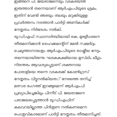
ഇങ്ങിനെ പി. ജയരാജനെയും വടകരയിൽ
ഇരുത്താൻ തന്നെയാണ് ആർ.എം.പിയുടെ ശ്രമം.
ഇതിന് വേണ്ടി അരയും തലയും മറുക്കിയുള്ള
പ്രവർത്തനം നടത്താൻ പാർട്ടി അണികൾക്ക്
നേതൃത്വം നിർദേശം നൽകി.
യു.ഡി.എഫ് സ്ഥാനാർത്ഥിയായി കെ. മുരളീധരനെ
തീരുമാനിക്കാൻ ഹൈക്കമാന്റിന് മേൽ സമ്മർദ്ദം
ചെലുത്താനായതും ആർ.എം.പിയുടെ രാഷ്ട്രീയ നേട്ടം
തന്നെയായിരുന്നു. ഘടകകക്ഷിയായ മുസ്‌ലിം ലീഗും
നിരന്തരം ആവശ്യപ്പെട്ടാണ് ശക്തനായ
പോരാളിയെ തന്നെ വടകരക്ക് കോൺഗ്രസ്
നേതൃത്വം വിട്ടുനൽകിയത.് നേരത്തെ തനിച്ച്
മത്സര രംഗത്ത് ഇറങ്ങുമെന്ന് ആർ.എം.പി
പ്രഖ്യാപിച്ചെങ്കിലും പിന്നീട് പി. ജയരാജനെ
പരാജയപ്പെടുത്താൻ യു.ഡി.എഫിന്
കലവറയില്ലാത്ത പിൻതുണ നൽകണമെന്ന
പൊതുവികാരമാണ് പാർട്ടി നേതൃത്വം തീരുമാനിച്ചത്.