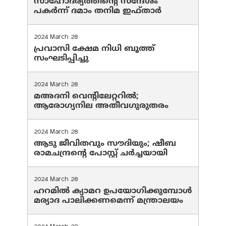
സാഹോദര്യത്തിന്റെ സന്ദേശം
പകർന്ന് ദമാം തനിമ ഇഫ്‌താർ
2024 March 28
പ്രവാസി ക്ഷേമ നിധി ബൂത്ത്
സംഘടിപ്പിച്ചു
2024 March 28
മഅദനി വെന്റിലേറ്ററിൽ;
ആരോഗ്യനില അതീവഗുരുതരം
2024 March 28
ആടു ജീവിതവും സൗദിയും; ഷീബ
രാമചന്ദ്രന്റെ പോസ്റ്റ് ചര്‍ച്ചയായി
2024 March 28
ഹറമില്‍ ക്യാമറ ഉപയോഗിക്കുമ്പോള്‍
മര്യാദ പാലിക്കണമെന്ന് മന്ത്രാലയം