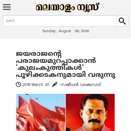
Search form
Search
Sunday , August 09, 2026
ജയരാജന്റെ
You are here
പരാജയമുറപ്പാക്കാൻ
'കുലംകുത്തികൾ'
പൂഴിക്കടകനുമായി വരുന്നു
2019 March 20
സജീവൻ വടക്കുമ്പാട്