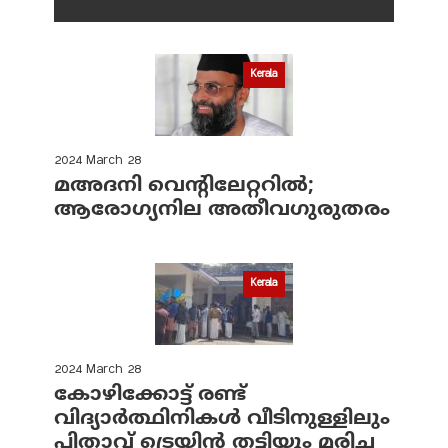
Kerala
2024 March 28
മഅദനി വെന്റിലേറ്ററിൽ;
ആരോഗ്യനില അതീവഗുരുതരം
Kerala
2024 March 28
കോഴിക്കോട്ട് രണ്ട്
വിദ്യാർത്ഥിനികൾ വീടിനുള്ളിലും
പിതാവ് ട്രെയിൻ തട്ടിയും മരിച്ച