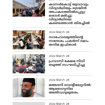
കാസർകോട്ട് യുവാവും
വിദ്യാർഥിയും ട്രെയിൻ
അപകടത്തിൽപ്പെട്ടു;
ഒരാൾ മരിച്ചു;
വിദ്യാർഥിയെ
കണ്ടെത്താൻ തിരച്ചിൽ
2024 March 28
സാഹോദര്യത്തിന്റെ
സന്ദേശം പകർന്ന് ദമാം
തനിമ ഇഫ്‌താർ
2024 March 28
പ്രവാസി ക്ഷേമ നിധി
ബൂത്ത് സംഘടിപ്പിച്ചു
2024 March 28
മഅദനി വെന്റിലേറ്ററിൽ;
ആരോഗ്യനില
അതീവഗുരുതരം
2024 March 28