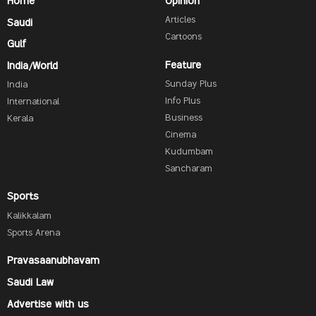
Home
Opinion
Articles
Saudi
Cartoons
Gulf
Feature
India/World
Sunday Plus
India
Info Plus
International
Business
Kerala
Cinema
Kudumbam
Sancharam
Sports
Kalikkalam
Sports Arena
Pravasaanubhavam
Saudi Law
Advertise with us