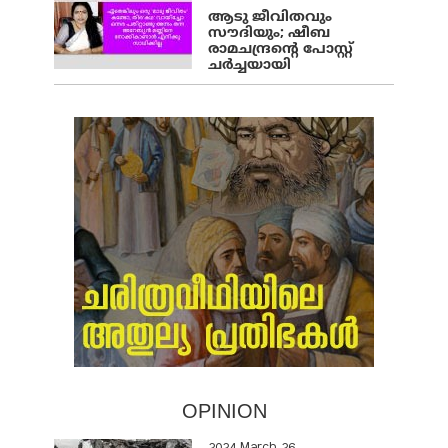
ആടു ജീവിതവും
സൗദിയും; ഷീബ
രാമചന്ദ്രന്റെ പോസ്റ്റ്
ചര്‍ച്ചയായി
OPINION
2024 March 26