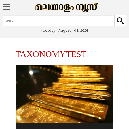
Search form
Search
Tuesday , August 04, 2026
You are here
TAXONOMYTEST