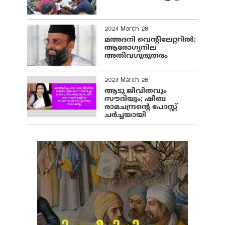
2024 March 28
മഅദനി വെന്റിലേറ്ററിൽ;
ആരോഗ്യനില
അതീവഗുരുതരം
2024 March 28
ആടു ജീവിതവും
സൗദിയും; ഷീബ
രാമചന്ദ്രന്റെ പോസ്റ്റ്
ചര്‍ച്ചയായി