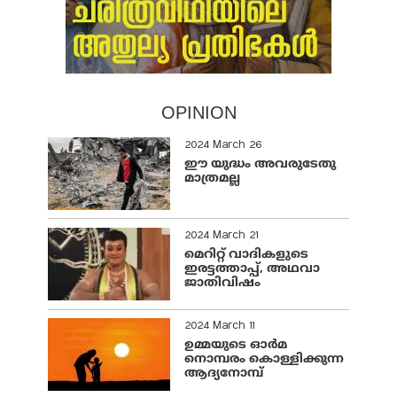
OPINION
2024 March 26
ഈ യുദ്ധം അവരുടേതു
മാത്രമല്ല
2024 March 21
മെറിറ്റ് വാദികളുടെ
ഇരട്ടത്താപ്പ്, അഥവാ
ജാതിവിഷം
2024 March 11
ഉമ്മയുടെ ഓർമ
നൊമ്പരം കൊള്ളിക്കുന്ന
ആദ്യനോമ്പ്