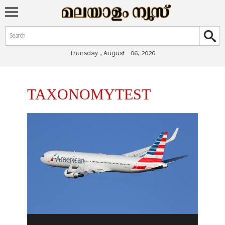
Search form
Search
Thursday , August 06, 2026
You are here
TAXONOMYTEST