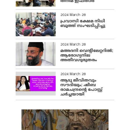
തനിമ ഇഫ്‌താർ
2024 March 28
പ്രവാസി ക്ഷേമ നിധി
ബൂത്ത് സംഘടിപ്പിച്ചു
2024 March 28
മഅദനി വെന്റിലേറ്ററിൽ;
ആരോഗ്യനില
അതീവഗുരുതരം
2024 March 28
ആടു ജീവിതവും
സൗദിയും; ഷീബ
രാമചന്ദ്രന്റെ പോസ്റ്റ്
ചര്‍ച്ചയായി