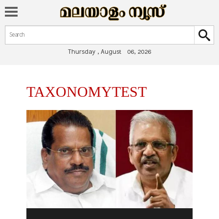
Search form
Search
Thursday , August 06, 2026
You are here
TAXONOMYTEST