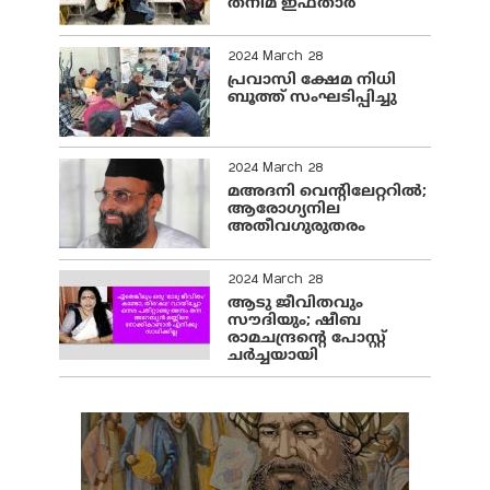
തനിമ ഇഫ്‌താർ
2024 March 28
പ്രവാസി ക്ഷേമ നിധി
ബൂത്ത് സംഘടിപ്പിച്ചു
2024 March 28
മഅദനി വെന്റിലേറ്ററിൽ;
ആരോഗ്യനില
അതീവഗുരുതരം
2024 March 28
ആടു ജീവിതവും
സൗദിയും; ഷീബ
രാമചന്ദ്രന്റെ പോസ്റ്റ്
ചര്‍ച്ചയായി