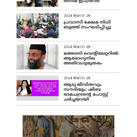
തനിമ ഇഫ്‌താർ
2024 March 28
പ്രവാസി ക്ഷേമ നിധി
ബൂത്ത് സംഘടിപ്പിച്ചു
2024 March 28
മഅദനി വെന്റിലേറ്ററിൽ;
ആരോഗ്യനില
അതീവഗുരുതരം
2024 March 28
ആടു ജീവിതവും
സൗദിയും; ഷീബ
രാമചന്ദ്രന്റെ പോസ്റ്റ്
ചര്‍ച്ചയായി