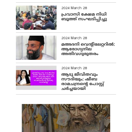
2024 March 28
പ്രവാസി ക്ഷേമ നിധി
ബൂത്ത് സംഘടിപ്പിച്ചു
2024 March 28
മഅദനി വെന്റിലേറ്ററിൽ;
ആരോഗ്യനില
അതീവഗുരുതരം
2024 March 28
ആടു ജീവിതവും
സൗദിയും; ഷീബ
രാമചന്ദ്രന്റെ പോസ്റ്റ്
ചര്‍ച്ചയായി