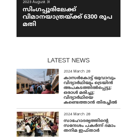
2023 August 31
സിംഗപ്പൂരിലേക്ക്
വിമാനയാത്രയ്ക്ക് 6300 രൂപ
മതി
LATEST NEWS
2024 March 28
കാസർകോട്ട് യുവാവും
വിദ്യാർഥിയും ട്രെയിൻ
അപകടത്തിൽപ്പെട്ടു;
ഒരാൾ മരിച്ചു;
വിദ്യാർഥിയെ
കണ്ടെത്താൻ തിരച്ചിൽ
2024 March 28
സാഹോദര്യത്തിന്റെ
സന്ദേശം പകർന്ന് ദമാം
തനിമ ഇഫ്‌താർ