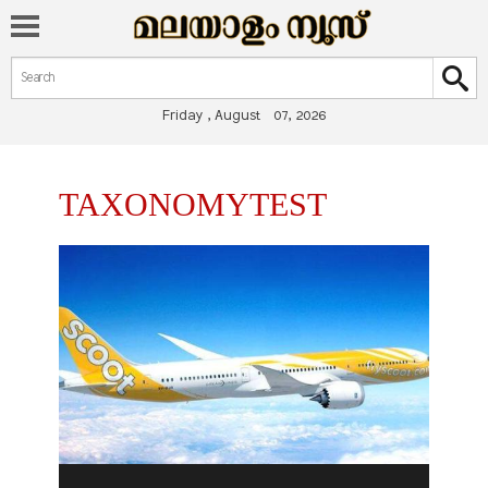
Search form
Search
Friday , August 07, 2026
You are here
TAXONOMYTEST