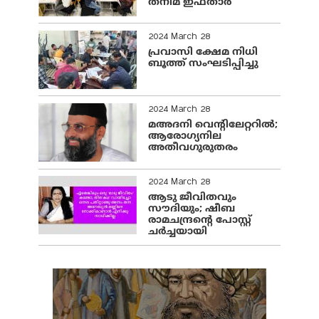
തനിമ ഇഫ്‌താർ
2024 March 28
പ്രവാസി ക്ഷേമ നിധി
ബൂത്ത് സംഘടിപ്പിച്ചു
2024 March 28
മഅദനി വെന്റിലേറ്ററിൽ;
ആരോഗ്യനില
അതീവഗുരുതരം
2024 March 28
ആടു ജീവിതവും
സൗദിയും; ഷീബ
രാമചന്ദ്രന്റെ പോസ്റ്റ്
ചര്‍ച്ചയായി