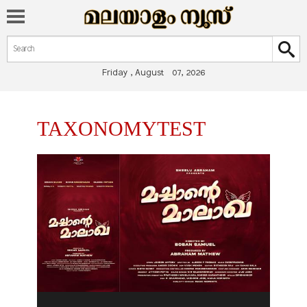
Search form
Search
Friday , August 07, 2026
You are here
TAXONOMYTEST