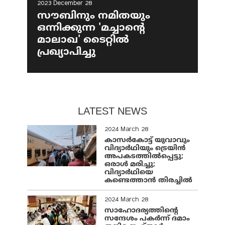
2023 December 28
സൗബിനും നമിതയും
ഒന്നിക്കുന്ന 'മച്ചാന്റെ
മാലാഖ' ടൈറ്റില്‍
പ്രഖ്യാപിച്ചു
LATEST NEWS
2024 March 28
കാസർകോട്ട് യുവാവും
വിദ്യാർഥിയും ട്രെയിൻ
അപകടത്തിൽപ്പെട്ടു;
ഒരാൾ മരിച്ചു;
വിദ്യാർഥിയെ
കണ്ടെത്താൻ തിരച്ചിൽ
2024 March 28
സാഹോദര്യത്തിന്റെ
സന്ദേശം പകർന്ന് ദമാം