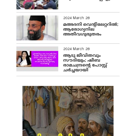
2024 March 28
മഅദനി വെന്റിലേറ്ററിൽ;
ആരോഗ്യനില
അതീവഗുരുതരം
2024 March 28
ആടു ജീവിതവും
സൗദിയും; ഷീബ
രാമചന്ദ്രന്റെ പോസ്റ്റ്
ചര്‍ച്ചയായി