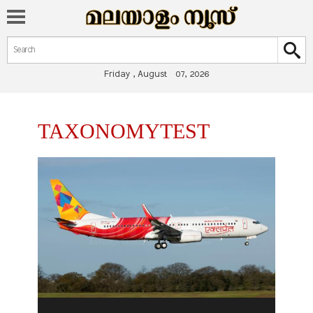
Search form
Search
Friday , August 07, 2026
You are here
TAXONOMYTEST