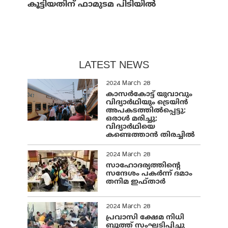
കൂട്ടിയതിന് ഫാമുടമ പിടിയില്‍
LATEST NEWS
2024 March 28
കാസർകോട്ട് യുവാവും
വിദ്യാർഥിയും ട്രെയിൻ
അപകടത്തിൽപ്പെട്ടു;
ഒരാൾ മരിച്ചു;
വിദ്യാർഥിയെ
കണ്ടെത്താൻ തിരച്ചിൽ
2024 March 28
സാഹോദര്യത്തിന്റെ
സന്ദേശം പകർന്ന് ദമാം
തനിമ ഇഫ്‌താർ
2024 March 28
പ്രവാസി ക്ഷേമ നിധി
ബൂത്ത് സംഘടിപ്പിച്ചു