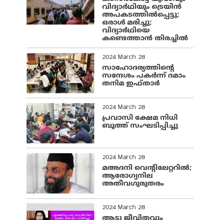
വിദ്യാർഥിയും ട്രെയിൻ
അപകടത്തിൽപ്പെട്ടു;
ഒരാൾ മരിച്ചു;
വിദ്യാർഥിയെ
കണ്ടെത്താൻ തിരച്ചിൽ
2024 March 28
സാഹോദര്യത്തിന്റെ
സന്ദേശം പകർന്ന് ദമാം
തനിമ ഇഫ്‌താർ
2024 March 28
പ്രവാസി ക്ഷേമ നിധി
ബൂത്ത് സംഘടിപ്പിച്ചു
2024 March 28
മഅദനി വെന്റിലേറ്ററിൽ;
ആരോഗ്യനില
അതീവഗുരുതരം
2024 March 28
ആടു ജീവിതവും