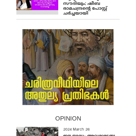
സൗദിയും; ഷീബ
രാമചന്ദ്രന്റെ പോസ്റ്റ്
ചര്‍ച്ചയായി
OPINION
2024 March 26