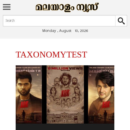
Search form
Search
Monday , August 10, 2026
You are here
TAXONOMYTEST