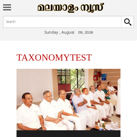
Search form
Search
Sunday , August 09, 2026
You are here
TAXONOMYTEST