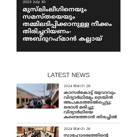
2023 July 30
മുസ്‌ലിംലീഗിനെയും
സമസ്തയെയും
തമ്മിലടിപ്പിക്കാനുള്ള നീക്കം
തിരിച്ചറിയണം-
അബ്ദുറഹ്‌മാൻ കല്ലായ്
LATEST NEWS
2024 March 28
കാസർകോട്ട് യുവാവും
വിദ്യാർഥിയും ട്രെയിൻ
അപകടത്തിൽപ്പെട്ടു;
ഒരാൾ മരിച്ചു;
വിദ്യാർഥിയെ
കണ്ടെത്താൻ തിരച്ചിൽ
2024 March 28
സാഹോദര്യത്തിന്റെ